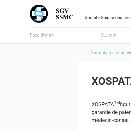
Société Suisse des méd
Page d'entré
OLUtool
Formulaires et serv
XOSPATA
TM
XOSPATA
figur
garantie de paie
médecin-conseil.