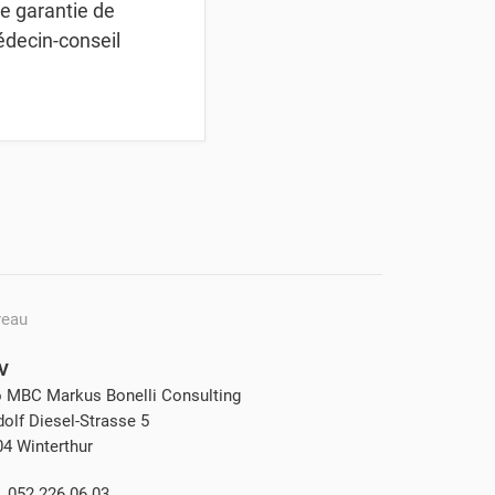
e garantie de
édecin-conseil
reau
V
o MBC Markus Bonelli Consulting
olf Diesel-Strasse 5
04 Winterthur
. 052 226 06 03