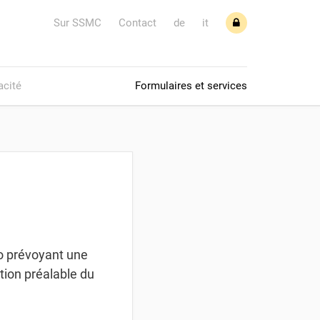
Sur SSMC
Contact
de
it
acité
Formulaires et services
tio prévoyant une
tion préalable du