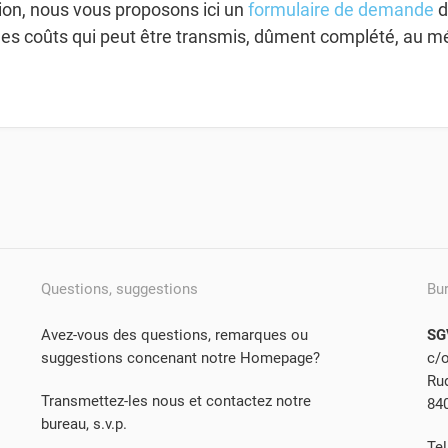
tion, nous vous proposons ici un
formulaire de demande
d
des coûts qui peut être transmis, dûment complété, au m
Questions, suggestions
Bu
Avez-vous des questions, remarques ou
SG
suggestions concenant notre Homepage?
c/
Rud
Transmettez-les nous et contactez notre
84
bureau, s.v.p.
Tel