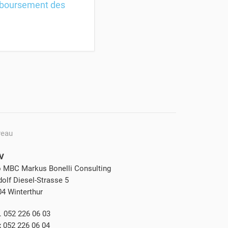
mboursement des
reau
V
o MBC Markus Bonelli Consulting
olf Diesel-Strasse 5
04 Winterthur
. 052 226 06 03
x 052 226 06 04