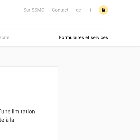
Sur SSMC
Contact
de
it
acité
Formulaires et services
’une limitation
e à la