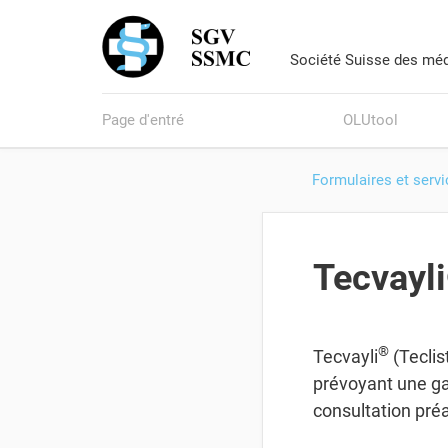
Société Suisse des méd
Page d'entré
OLUtool
Formulaires et serv
Tecvayl
®
Tecvayli
(Teclis
prévoyant une ga
consultation pré