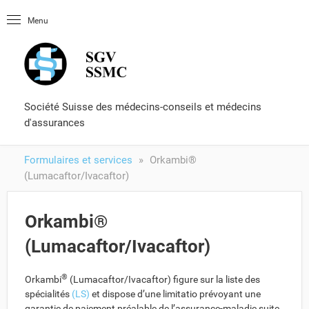
Page d'entré
Menu
OLUtool
Littérature
Certificat de capacité
Formulaires et services
Société Suisse des médecins-conseils et médecins
d'assurances
Formulaires et services
Orkambi®
(Lumacaftor/Ivacaftor)
Orkambi®
(Lumacaftor/Ivacaftor)
®
Orkambi
(Lumacaftor/Ivacaftor) figure sur la liste des
spécialités
(LS)
et dispose d’une limitatio prévoyant une
garantie de paiement préalable de l’assurance-maladie suite