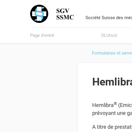
Société Suisse des méd
Page d'entré
OLUtool
Formulaires et serv
Hemlibr
®
Hemlibra
(Emici
prévoyant une ga
A titre de presta