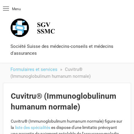
Page d'entré
Menu
OLUtool
Littérature
Certificat de capacité
Formulaires et services
Société Suisse des médecins-conseils et médecins
d'assurances
Formulaires et services
Cuvitru®
(Immunoglobulinum humanum normale)
Cuvitru® (Immunoglobulinum
humanum normale)
Cuvitru® (Immunoglobulinum humanum normale) figure sur
la
liste des spécialités
es dispose d'une limitatio prévoyant
une garantie de paiement préalable de l'assurance-maladie.