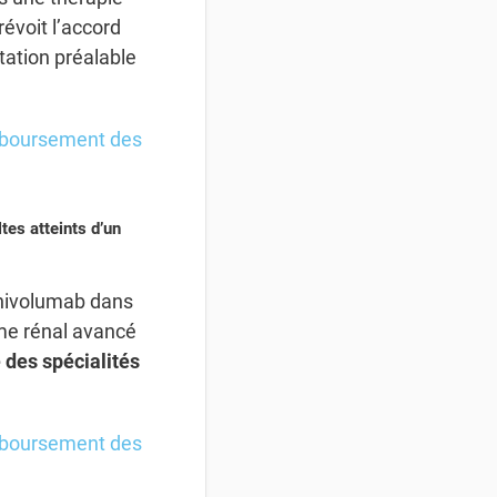
révoit l’accord
tation préalable
mboursement des
tes atteints d’un
 nivolumab dans
ome rénal avancé
e des spécialités
mboursement des