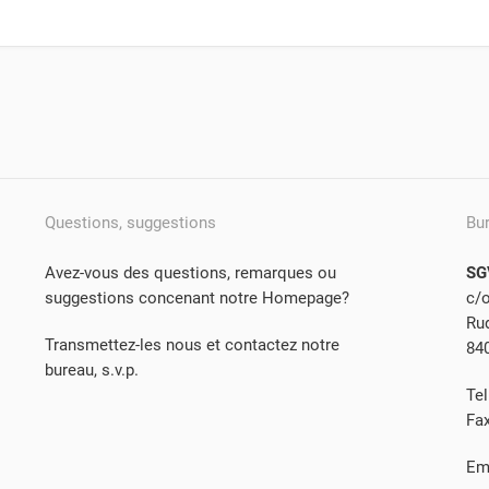
Questions, suggestions
Bu
Avez-vous des questions, remarques ou
SG
suggestions concenant notre Homepage?
c/
Rud
Transmettez-les nous et contactez notre
84
bureau, s.v.p.
Tel
Fa
Em