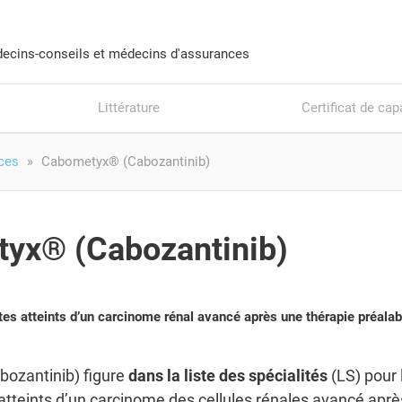
ecins-conseils et médecins d'assurances
Littérature
Certificat de cap
ices
Cabometyx® (Cabozantinib)
yx® (Cabozantinib)
es atteints d’un carcinome rénal avancé après une thérapie préalab
bozantinib) figure
dans la liste des spécialités
(LS) pour 
 atteints d’un carcinome des cellules rénales avancé aprè