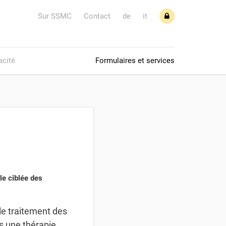
Sur SSMC
Contact
de
it
acité
Formulaires et services
le ciblée des
le traitement des
s une thérapie