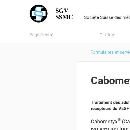
Société Suisse des méd
Page d'entré
OLUtool
Formulaires et serv
Cabomet
Traitement des adult
récepteurs du VEGF
®
Cabometyx
(Ca
patients adultes